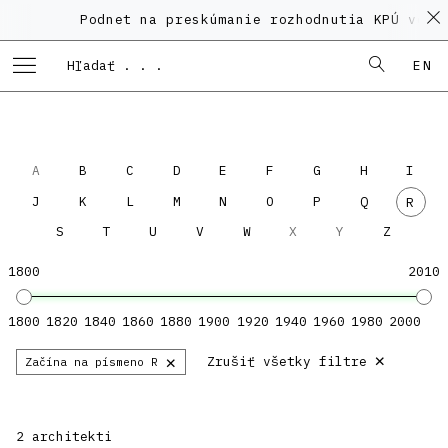
Podnet na preskúmanie rozhodnutia KPÚ vo v
EN
A
B
C
D
E
F
G
H
I
J
K
L
M
N
O
P
Q
R
S
T
U
V
W
X
Y
Z
1800
2010
1800
1820
1840
1860
1880
1900
1920
1940
1960
1980
2000
×
×
Zrušiť všetky filtre
Začína na písmeno R
2 architekti