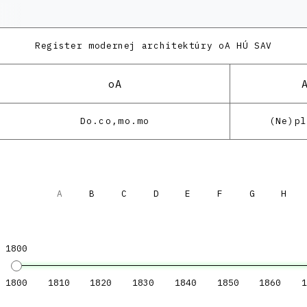
Register modernej architektúry
oA HÚ SAV
oA
Do.co,mo.mo
(Ne)p
A
B
C
D
E
F
G
H
1800
1800
1810
1820
1830
1840
1850
1860
1