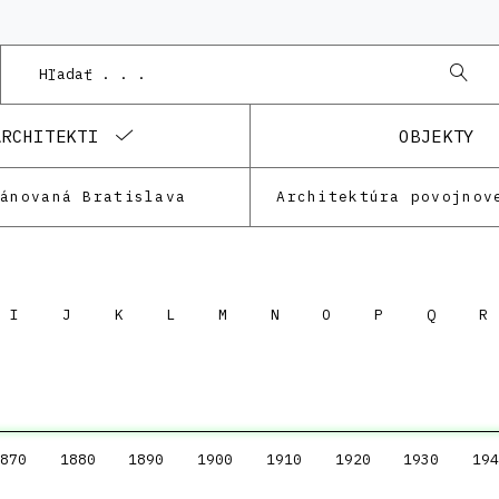
ARCHITEKTI
OBJEKTY
lánovaná Bratislava
Architektúra povojnov
I
J
K
L
M
N
O
P
Q
R
870
1880
1890
1900
1910
1920
1930
194