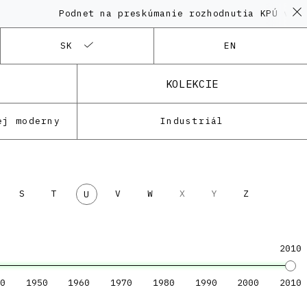
Podnet na preskúmanie rozhodnutia KPÚ vo ve
SK
EN
KOLEKCIE
ej moderny
Industriál
S
T
V
W
X
Y
Z
U
2010
0
1950
1960
1970
1980
1990
2000
2010