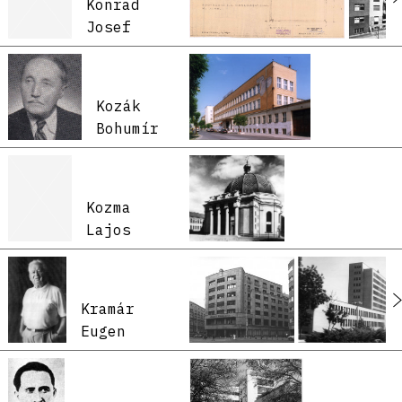
Konrad
Josef
Kozák
Bohumír
Kozma
Lajos
Kramár
Eugen