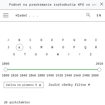
Podnet na preskúmanie rozhodnutia KPÚ vo veci Po
EN
A
B
C
D
E
F
G
H
I
J
L
M
N
O
P
Q
R
K
S
T
U
V
W
X
Y
Z
1800
2010
1800
1820
1840
1860
1880
1900
1920
1940
1960
1980
2000
×
×
Zrušiť všetky filtre
Začína na písmeno K
20 architektov