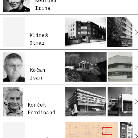
Kedrová
Irina
Klimeš
Otmar
Kočan
Ivan
Konček
Ferdinand