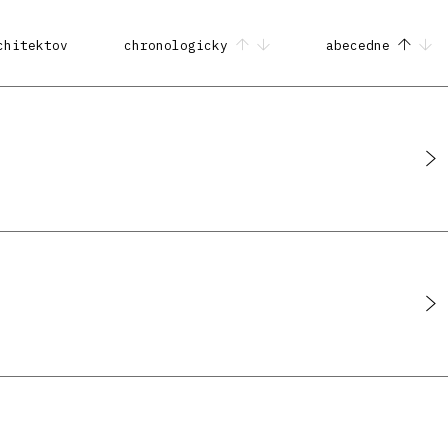
chitektov
chronologicky
abecedne