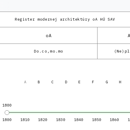
Register modernej architektúry
oA HÚ SAV
oA
Do.co,mo.mo
(Ne)p
A
B
C
D
E
F
G
H
1800
1800
1810
1820
1830
1840
1850
1860
1