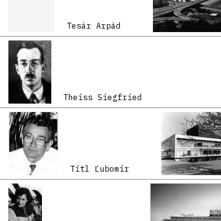
Tesár Arpád
Theiss Siegfried
Titl Ľubomír