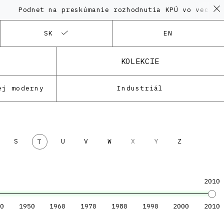
Podnet na preskúmanie rozhodnutia KPÚ vo veci Poly
SK
EN
KOLEKCIE
ej moderny
Industriál
S
U
V
W
X
Y
Z
T
2010
0
1950
1960
1970
1980
1990
2000
2010