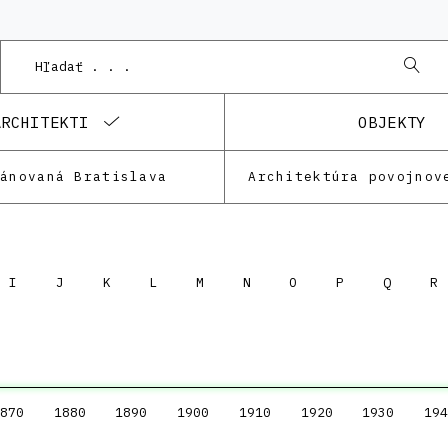
ARCHITEKTI
OBJEKTY
lánovaná Bratislava
Architektúra povojnov
I
J
K
L
M
N
O
P
Q
R
870
1880
1890
1900
1910
1920
1930
194