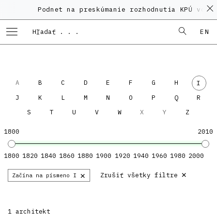
Podnet na preskúmanie rozhodnutia KPÚ vo v
EN
A
B
C
D
E
F
G
H
I
J
K
L
M
N
O
P
Q
R
S
T
U
V
W
X
Y
Z
1800
2010
1800
1820
1840
1860
1880
1900
1920
1940
1960
1980
2000
×
×
Zrušiť všetky filtre
Začína na písmeno I
1 architekt