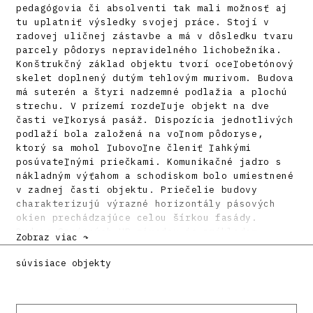
pedagógovia či absolventi tak mali možnosť aj
tu uplatniť výsledky svojej práce. Stojí v
radovej uličnej zástavbe a má v dôsledku tvaru
parcely pôdorys nepravidelného lichobežníka.
Konštrukčný základ objektu tvorí oceľobetónový
skelet doplnený dutým tehlovým murivom. Budova
má suterén a štyri nadzemné podlažia a plochú
strechu. V prízemí rozdeľuje objekt na dve
časti veľkorysá pasáž. Dispozícia jednotlivých
podlaží bola založená na voľnom pôdoryse,
ktorý sa mohol ľubovoľne členiť ľahkými
posúvateľnými priečkami. Komunikačné jadro s
nákladným výťahom a schodiskom bolo umiestnené
v zadnej časti objektu. Priečelie budovy
charakterizujú výrazné horizontály pásových
okien prechádzajúce celou šírkou fasády.
Budova Spojených UP závodov je príkladom
Zobraz viac ↷
pomerne skorého uplatnenia zásad
funkcionalistickej architektúry na Slovensku.
súvisiace objekty
Charakteristickú voľnú dispozíciu, vyľahčený
transparentný parter a plochú strechu,
dopĺňali pásové okná na bielej ploche