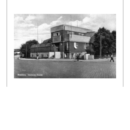
priečelia. Roku 1997 objekt prestavali pre
potreby Tatra banky, pričom kompletne zmenili
vnútornú dispozíciu a nadstavali jedno
podlažie.
Literatúra:
Obchodní dům v Bratislavě. Stavba 9, 1930 –
1931, s. 61 – 62.
FOLTYN, Ladislav: Slovenská architektúra 1918
– 1938 a česká avantgarda. Bratislava, SAS
1993, s. 85 a 88.
ZAJKOVÁ, Anna: Obchodný dom UP závodov.
Architektúra & Urbanizmus 29, 1995, 1 – 2, s.
38 – 41.
Jan Víšek. Ed. P. Pelčák, V. Šlapeta, I.
Wahla. Brno, Obecní dúm 1999.
DULLA, Matúš – MORAVČÍKOVÁ, Henrieta:
Architektúra Slovenska v 20. storočí.
Bratislava, Slovart 2002, 512 s., tu s. 350.
Pobočka spojených UP závodov. DOCOMOMO národný
register: Slovensko. Architektúra & Urbanizmus
40, 2006, 3 – 4, s. III.