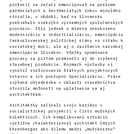
profesii sa začali emancipovať na prelome
päťdesiatych a šesťdesiatych rokov minulého
storočia, v období, keď na Slovensku
prebiehalo niekoľko významných spoločenských
procesov. Išlo jednak o mierne oneskorenú
modernizáciu a industrializáciu, emancipáciu
československej politickej scény vo vzťahu k
sovietskej moci, ale aj o zavŕšenie národnej
emancipácie Slovákov. Všetky spomínané
procesy sa pritom premietli aj do zvýšenej
stavebnej produkcie. Rozmach výstavby si
vynútil rozširovanie štátnych projektových
ústavov a ich postupnú špecializáciu. Práve
zvýšená objednávka v oblasti stavebníctva
otvorila možnosti na uplatnenie sa aj
architektkám.
Architektky začínali svoju kariéru v
socialistickej projekcii v čisto mužských
kolektívoch. Ich komplikovanú situáciu
výstižne charakterizoval architekt Imrich
Ehrenberger ako dilemu medzi „mužskosťou“