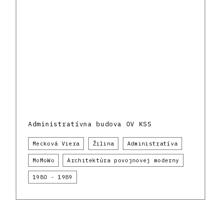
Administratívna budova OV KSS
Mecková Viera
Žilina
Administratíva
MoMoWo
Architektúra povojnovej moderny
1980 - 1989