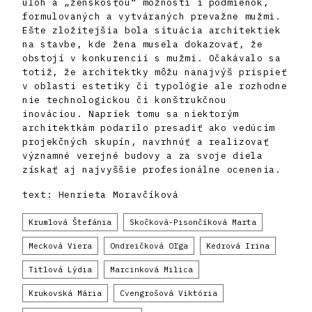
úloh a „ženskosťou“ možností i podmienok,
formulovaných a vytváraných prevažne mužmi.
Ešte zložitejšia bola situácia architektiek
na stavbe, kde žena musela dokazovať, že
obstojí v konkurencii s mužmi. Očakávalo sa
totiž, že architektky môžu nanajvýš prispieť
v oblasti estetiky či typológie ale rozhodne
nie technologickou či konštrukčnou
inováciou. Napriek tomu sa niektorým
architektkám podarilo presadiť ako vedúcim
projekčných skupín, navrhnúť a realizovať
významné verejné budovy a za svoje diela
získať aj najvyššie profesionálne ocenenia.
text: Henrieta Moravčíková
Krumlová Štefánia
Skočková-Pisončíková Marta
Mecková Viera
Ondreičková Oľga
Kedrová Irina
Titlová Lýdia
Marcinková Milica
Krukovská Mária
Cvengrošová Viktória