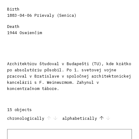
Birth
1883-04-06 Prievaly (Senica)
Death
1944 Oswienčim
Architektúru študoval v Budapešti (TU), kde krátko
po absolutóriu pôsobil. Po 1. svetovej vojne
pracoval v Bratislave v spoločnej architektonickej
kancelárii s F. Weinwurmom. Zahynul v
koncentračnom tábore.
15 objects
chronologically
alphabetically