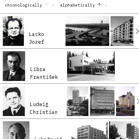
chronologically
alphabetically
Lacko
Jozef
Libra
František
Ludwig
Christian