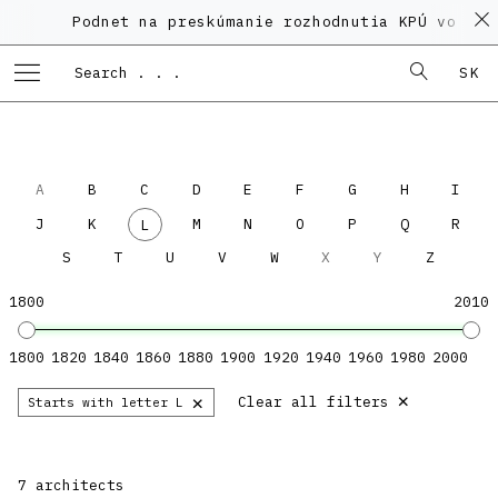
Podnet na preskúmanie rozhodnutia KPÚ vo veci
SK
A
B
C
D
E
F
G
H
I
J
K
M
N
O
P
Q
R
L
S
T
U
V
W
X
Y
Z
1800
2010
1800
1820
1840
1860
1880
1900
1920
1940
1960
1980
2000
×
×
Clear all filters
Starts with letter L
7 architects