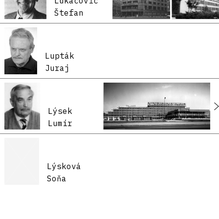
Lukačovič
Štefan
Lupták
Juraj
Lýsek
Lumír
Lýsková
Soňa