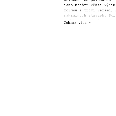
jeho konštrukčnej výnim
formou s tromi vežami, 
sakrálnych stavieb. Skl
neďalekej rafinérie min
Zobraz viac ↷
rokoch 1947 – 1948, ho 
tom čase už pod štátnou
Sklad č. 7 stal kultúrn
chátral. V rokoch 2007 
štúdia A1 ReSpect pod v
súčasnosti (2021) prebi
kultúrno - spoločenskú 
Literatúra:
HUSÁK, Vladimír: Techni
6, s. 40.
HABERLANDOVÁ, Katarína:
konštrukcií v Bratislav
urbanizmus 40, 2006, 3 
HABERLANDOVÁ, Katarína:
2007, 12, s. 32 – 35.
HABERLANDOVÁ, Katarína: