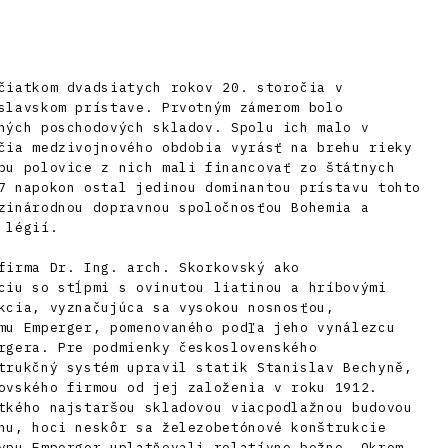
čiatkom dvadsiatych rokov 20. storočia v
slavskom prístave. Prvotným zámerom bolo
ných poschodových skladov. Spolu ich malo v
čia medzivojnového obdobia vyrásť na brehu rieky
bu polovice z nich mali financovať zo štátnych
7 napokon ostal jedinou dominantou prístavu tohto
zinárodnou dopravnou spoločnosťou Bohemia a
 légií.
firma Dr. Ing. arch. Skorkovský ako
ciu so stĺpmi s ovinutou liatinou a hríbovými
kcia, vyznačujúca sa vysokou nosnosťou,
mu Emperger, pomenovaného podľa jeho vynálezcu
rgera. Pre podmienky československého
trukčný systém upravil statik Stanislav Bechyně,
ovského firmou od jej založenia v roku 1912.
tkého najstaršou skladovou viacpodlažnou budovou
hu, hoci neskôr sa železobetónové konštrukcie
ypu Emperger uplatňovali relatívne bežne. Okrem