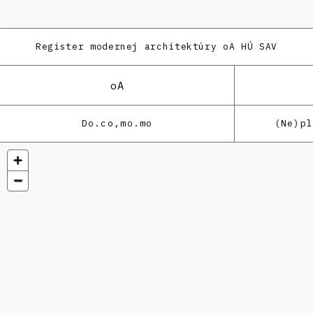
Register modernej architektúry
oA HÚ SAV
oA
Do.co,mo.mo
(Ne)p