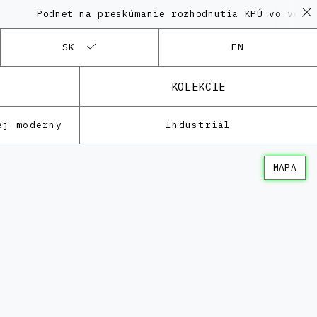
odnet na preskúmanie rozhodnutia KPÚ vo veci Polyfu
SK
EN
KOLEKCIE
ej moderny
Industriál
MAPA