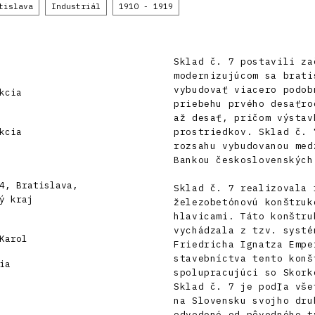
tislava
Industriál
1910 - 1919
Sklad č. 7 postavili za
modernizujúcom sa brati
vybudovať viacero podob
kcia
priebehu prvého desaťro
až desať, pričom výstav
kcia
prostriedkov. Sklad č. 
rozsahu vybudovanou med
Bankou československých
4, Bratislava,
Sklad č. 7 realizovala 
ý kraj
železobetónovú konštruk
hlavicami. Táto konštru
vychádzala z tzv. systé
Karol
Friedricha Ignatza Empe
stavebníctva tento konš
ia
spolupracujúci so Skork
Sklad č. 7 je podľa vše
na Slovensku svojho dru
odvodené od pôvodného t