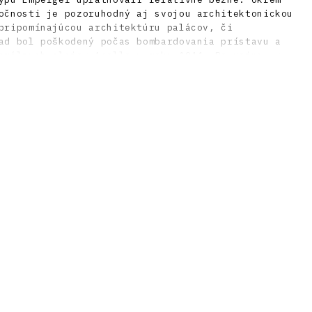
očnosti je pozoruhodný aj svojou architektonickou
pripomínajúcou architektúru palácov, či
ad bol poškodený počas bombardovania prístavu a
erálnych olejov Apollo v roku 1944. Po vojne, v
rekonštruovala Skorkovského firma, ktorá bola v
 správou. V osemdesiatych rokoch 20. storočia sa
ou pamiatkou. Po roku 1989 ostal opustený a
- 2008 prešiel pamiatkovou obnovou podľa návrhov
edením architekta Branislava Kaliského. V
eha ďalšia etapa konverzie skladu na novú,
funkciu.
cké múzeum pre Bratislavu. Projekt 32, 1990, 5 –
 Jedinečný príklad aplikácie moderných rámových
e (Zimný prístav: Sklad č. 7). Architektúra &
– 4, s. 189 – 205.
 Industriálna klasika na brehu Dunaja. ARCH 12,
 Od technickej krásy k estetike moderny a späť.