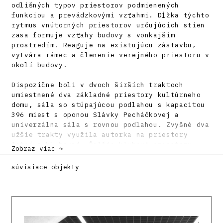
odlišných typov priestorov podmienených
funkciou a prevádzkovými vzťahmi. Dĺžka týchto
rytmus vnútorných priestorov určujúcich stien
zasa formuje vzťahy budovy s vonkajším
prostredím. Reaguje na existujúcu zástavbu,
vytvára rámec a členenie verejného priestoru v
okolí budovy.
Dispozične boli v dvoch širších traktoch
umiestnené dva základné priestory kultúrneho
domu, sála so stúpajúcou podlahou s kapacitou
396 miest s oponou Slávky Pecháčkovej a
univerzálna sála s rovnou podlahou. Zvyšné dva
užšie trakty využila autorka na priestory
šatní a klubovní. Ďalšie klubové priestory
Zobraz viac ↷
pritom zoradili do dvoch krídel
prechádzajúcich do dvorovej časti tak, ako to
súvisiace objekty
vidno na hospodárskych prístavbách ostatných
domov na námestí. Na dome kultúry použila po
prvý raz Milica Marcinková štruktúrovaný
obklad. Vrúbkované keramické obkladačky bielej
a tehlovej farby, ktoré pre východoslovenského