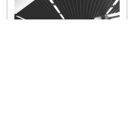
výrobcu navrhol architektkin manžel Marián
Marcinka, neskôr s obľubou používala nielen
ona, ale aj značná časť vtedajších
architektov.
Za Dom kultúry v Bojniciach získala Marcinková
aj najviac profesionálneho uznania. V roku
1981 jej udelili Cenu ZSA. O dva roky neskôr
vystavovala práve toto dielo aj na svetovej
výstave Interarch 1983 v bulharskej Sofii, čo
bola pre architektov zo Slovenska v tom čase
prakticky jediná možnosť konfrontovať svoju
prácu v medzinárodnom prostredí.
autor textu:
Monika Bočková
Literatúra:
BRTKO, Peter - MARCINKOVÁ, Milica: Dom kultúry
v Bojniciach. Projekt 1983, roč. 25, č. 2, s.
17–22.
KOVÁČ, Martin: Kultúrne prostredie nie je
prepych. Projekt 1989, roč. 31, č. 2, s. 37 -