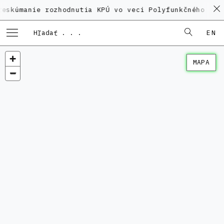
ie rozhodnutia KPÚ vo veci Polyfunkčného domu na Ka
EN
MAPA